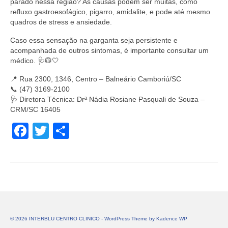
parado nessa região? As causas podem ser muitas, como
refluxo gastroesofágico, pigarro, amidalite, e pode até mesmo
quadros de stress e ansiedade.
Caso essa sensação na garganta seja persistente e
acompanhada de outros sintomas, é importante consultar um
médico. 🩺🥼🤍
📍 Rua 2300, 1346, Centro – Balneário Camboriú/SC
📞 (47) 3169-2100
🩺 Diretora Técnica: Drª Nádia Rosiane Pasquali de Souza –
CRM/SC 16405
Facebook
Twitter
Share
© 2026 INTERBLU CENTRO CLINICO - WordPress Theme by
Kadence WP