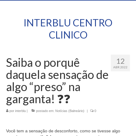
INTERBLU CENTRO
CLINICO
Saiba o porquê
12
ABR 2022
daquela sensação de
algo “preso” na
garganta! ❓❓
por
interblu
|
postado em:
Notícias (Balneário)
|
0
Você tem a sensação de desconforto, como se tivesse algo