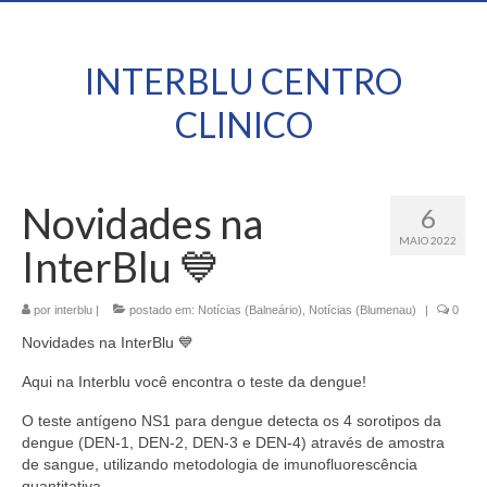
INTERBLU CENTRO
CLINICO
Novidades na
6
MAIO 2022
InterBlu 💙
por
interblu
|
postado em:
Notícias (Balneário)
,
Notícias (Blumenau)
|
0
Novidades na InterBlu 💙
Aqui na Interblu você encontra o teste da dengue!
O teste antígeno NS1 para dengue detecta os 4 sorotipos da
dengue (DEN-1, DEN-2, DEN-3 e DEN-4) através de amostra
de sangue, utilizando metodologia de imunofluorescência
quantitativa.