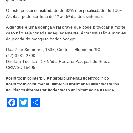
O teste possui sensibilidade de 82% e especificidade de 100%.
A coleta pode ser feita do 1º ao 5ª dia dos sintomas.
A dengue é uma doença viral grave que pode provocar a morte
caso não seja tratada adequadamente. A transmissão é através
da picada do mosquito Aedes Aegypti.
Rua 7 de Setembro, 1535, Centro – Blumenau/SC
(47) 3231-2700
Diretora Técnica: Drª Nádia Rosiane Pasquali de Souza –
CRM/SC 16405
#centroclinicointerblu #interblublumenau #centroclinico
#centroclinicoblumenau #interblu #blumenau #santacatarina
#cuidados #bemestar #orientacao #clinicamedica #saude
Facebook
Twitter
Share