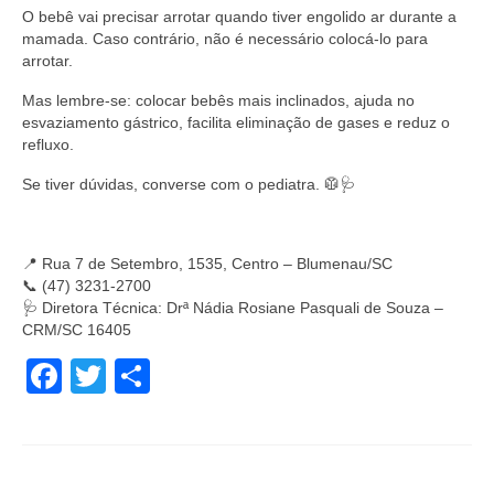
O bebê vai precisar arrotar quando tiver engolido ar durante a
mamada. Caso contrário, não é necessário colocá-lo para
arrotar.
Mas lembre-se: colocar bebês mais inclinados, ajuda no
esvaziamento gástrico, facilita eliminação de gases e reduz o
refluxo.
Se tiver dúvidas, converse com o pediatra. 🥼🩺
📍 Rua 7 de Setembro, 1535, Centro – Blumenau/SC
📞 (47) 3231-2700
🩺 Diretora Técnica: Drª Nádia Rosiane Pasquali de Souza –
CRM/SC 16405
Facebook
Twitter
Share