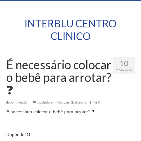
INTERBLU CENTRO
CLINICO
É necessário colocar
10
MAIO 2022
o bebê para arrotar?
❓
por
interblu
|
postado em:
Notícias (Balneário)
|
0
É necessário colocar o bebê para arrotar? ❓
Depende! ❗❗