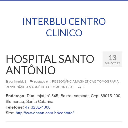
INTERBLU CENTRO
CLINICO
HOSPITAL SANTO
13
MAIO 2022
ANTÔNIO
por
interblu
|
postado em:
RESSONÂNCIA MAGNÉTICA E TOMOGRAFIA
,
RESSONÂNCIA MAGNÉTICA E TOMOGRAFIA
|
0
Endereço:
Rua Itajaí, nº 545, Bairro: Vorstadt, Cep: 89015-200,
Blumenau, Santa Catarina.
Telefone:
47 3231-4000
Site:
http://www.hsan.com.br/contato/