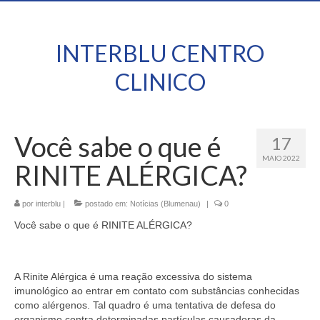
INTERBLU CENTRO
CLINICO
Você sabe o que é
17
MAIO 2022
RINITE ALÉRGICA?
por
interblu
|
postado em:
Notícias (Blumenau)
|
0
Você sabe o que é RINITE ALÉRGICA?
A Rinite Alérgica é uma reação excessiva do sistema
imunológico ao entrar em contato com substâncias conhecidas
como alérgenos. Tal quadro é uma tentativa de defesa do
organismo contra determinadas partículas causadoras da