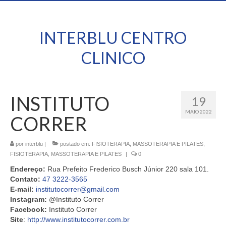
INTERBLU CENTRO
CLINICO
INSTITUTO
19
MAIO 2022
CORRER
por
interblu
|
postado em:
FISIOTERAPIA, MASSOTERAPIA E PILATES
,
FISIOTERAPIA, MASSOTERAPIA E PILATES
|
0
Endereço:
Rua Prefeito Frederico Busch Júnior 220 sala 101.
Contato:
47 3222-3565
E-mail:
institutocorrer@gmail.com
Instagram:
@Instituto Correr
Facebook:
Instituto Correr
Site
:
http://www.institutocorrer.com.br