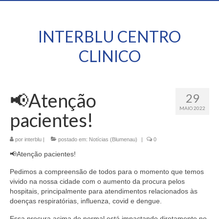
INTERBLU CENTRO
CLINICO
📢Atenção
29
MAIO 2022
pacientes!
por
interblu
|
postado em:
Notícias (Blumenau)
|
0
📢Atenção pacientes!
Pedimos a compreensão de todos para o momento que temos
vivido na nossa cidade com o aumento da procura pelos
hospitais, principalmente para atendimentos relacionados às
doenças respiratórias, influenza, covid e dengue.
Essa procura acima do normal está impactando diretamente no