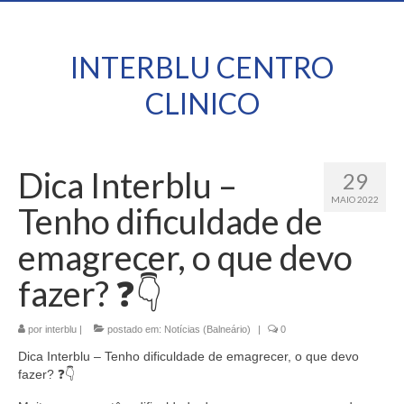
INTERBLU CENTRO
CLINICO
Dica Interblu –
29
MAIO 2022
Tenho dificuldade de
emagrecer, o que devo
fazer? ❓👇
por
interblu
|
postado em:
Notícias (Balneário)
|
0
Dica Interblu – Tenho dificuldade de emagrecer, o que devo
fazer? ❓👇