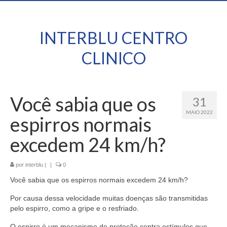
INTERBLU CENTRO
CLINICO
Você sabia que os
31
MAIO 2022
espirros normais
excedem 24 km/h?
por
interblu
|
|
0
Você sabia que os espirros normais excedem 24 km/h?
Por causa dessa velocidade muitas doenças são transmitidas
pelo espirro, como a gripe e o resfriado.
O espirro é um mecanismo de proteção contra estímulos que