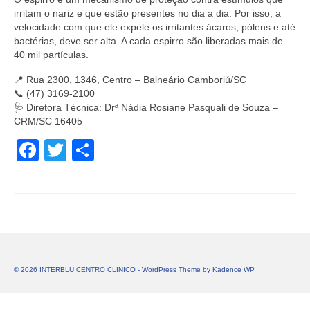
irritam o nariz e que estão presentes no dia a dia. Por isso, a
velocidade com que ele expele os irritantes ácaros, pólens e até
bactérias, deve ser alta. A cada espirro são liberadas mais de
40 mil partículas.
📍 Rua 2300, 1346, Centro – Balneário Camboriú/SC
📞 (47) 3169-2100
🩺 Diretora Técnica: Drª Nádia Rosiane Pasquali de Souza –
CRM/SC 16405
Facebook
Twitter
Share
© 2026 INTERBLU CENTRO CLINICO - WordPress Theme by
Kadence WP