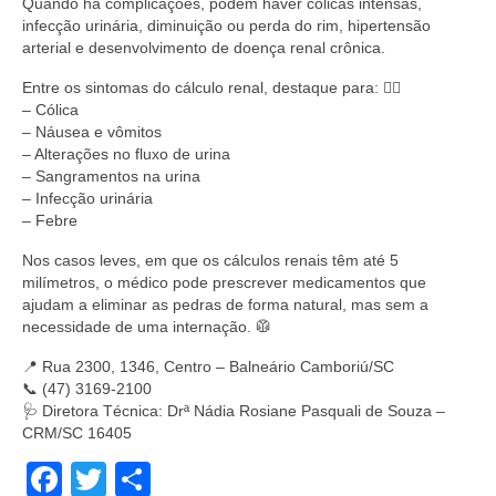
Quando há complicações, podem haver cólicas intensas,
infecção urinária, diminuição ou perda do rim, hipertensão
arterial e desenvolvimento de doença renal crônica.
Entre os sintomas do cálculo renal, destaque para: 👇🏻
– Cólica
– Náusea e vômitos
– Alterações no fluxo de urina
– Sangramentos na urina
– Infecção urinária
– Febre
Nos casos leves, em que os cálculos renais têm até 5
milímetros, o médico pode prescrever medicamentos que
ajudam a eliminar as pedras de forma natural, mas sem a
necessidade de uma internação. 🥼
📍 Rua 2300, 1346, Centro – Balneário Camboriú/SC
📞 (47) 3169-2100
🩺 Diretora Técnica: Drª Nádia Rosiane Pasquali de Souza –
CRM/SC 16405
Facebook
Twitter
Share