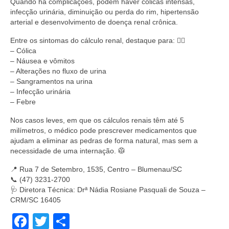
Quando há complicações, podem haver cólicas intensas,
infecção urinária, diminuição ou perda do rim, hipertensão
arterial e desenvolvimento de doença renal crônica.
Entre os sintomas do cálculo renal, destaque para: 👇🏻
– Cólica
– Náusea e vômitos
– Alterações no fluxo de urina
– Sangramentos na urina
– Infecção urinária
– Febre
Nos casos leves, em que os cálculos renais têm até 5
milímetros, o médico pode prescrever medicamentos que
ajudam a eliminar as pedras de forma natural, mas sem a
necessidade de uma internação. 🥼
📍 Rua 7 de Setembro, 1535, Centro – Blumenau/SC
📞 (47) 3231-2700
🩺 Diretora Técnica: Drª Nádia Rosiane Pasquali de Souza –
CRM/SC 16405
Facebook
Twitter
Share