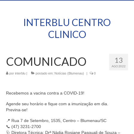
INTERBLU CENTRO
CLINICO
COMUNICADO
13
AGO 2022
por
interblu
|
postado em:
Notícias (Blumenau)
|
0
Recebemos a vacina contra a COVID-19!
Agende seu horário e fique com a imunização em dia.
Previna-se!
📍 Rua 7 de Setembro, 1535, Centro – Blumenau/SC
📞 (47) 3231-2700
🩺 Diretora Técnica: Drª Nádia Rosiane Pasquali de Souza –