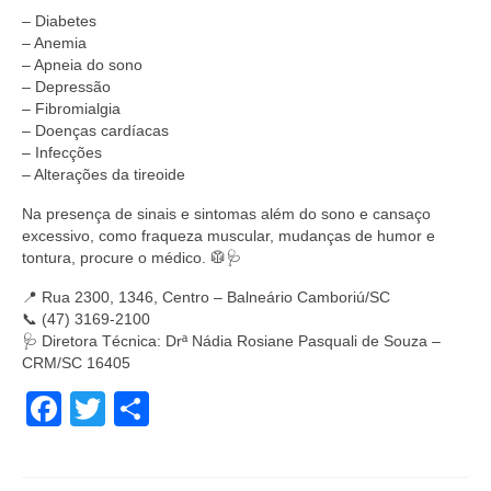
– Diabetes
– Anemia
– Apneia do sono
– Depressão
– Fibromialgia
– Doenças cardíacas
– Infecções
– Alterações da tireoide
Na presença de sinais e sintomas além do sono e cansaço
excessivo, como fraqueza muscular, mudanças de humor e
tontura, procure o médico. 🥼🩺
📍 Rua 2300, 1346, Centro – Balneário Camboriú/SC
📞 (47) 3169-2100
🩺 Diretora Técnica: Drª Nádia Rosiane Pasquali de Souza –
CRM/SC 16405
Facebook
Twitter
Share