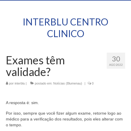
INTERBLU CENTRO
CLINICO
Exames têm
30
AGO 2022
validade?
por
interblu
|
postado em:
Notícias (Blumenau)
|
0
A resposta é: sim.
Por isso, sempre que você fizer algum exame, retorne logo ao
médico para a verificação dos resultados, pois eles alterar com
o tempo.