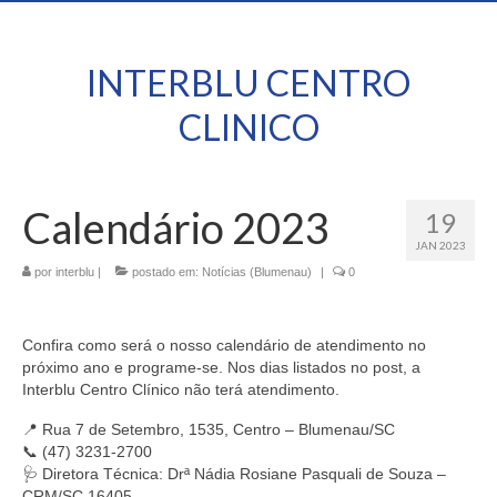
INTERBLU CENTRO
CLINICO
Calendário 2023
19
JAN 2023
por
interblu
|
postado em:
Notícias (Blumenau)
|
0
Confira como será o nosso calendário de atendimento no
próximo ano e programe-se. Nos dias listados no post, a
Interblu Centro Clínico não terá atendimento.
📍 Rua 7 de Setembro, 1535, Centro – Blumenau/SC
📞 (47) 3231-2700
🩺 Diretora Técnica: Drª Nádia Rosiane Pasquali de Souza –
CRM/SC 16405