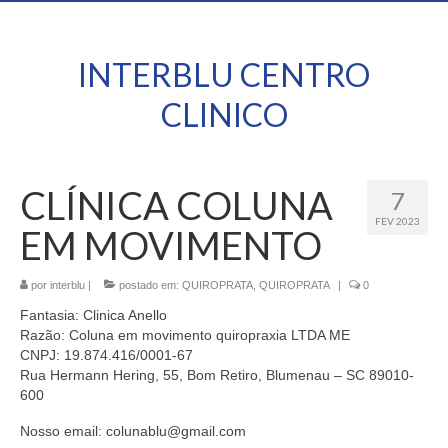
INTERBLU CENTRO
CLINICO
CLÍNICA COLUNA
7
FEV 2023
EM MOVIMENTO
por
interblu
|
postado em:
QUIROPRATA
,
QUIROPRATA
|
0
Fantasia: Clinica Anello
Razão: Coluna em movimento quiropraxia LTDA ME
CNPJ: 19.874.416/0001-67
Rua Hermann Hering, 55, Bom Retiro, Blumenau – SC 89010-
600
Nosso email: colunablu@gmail.com