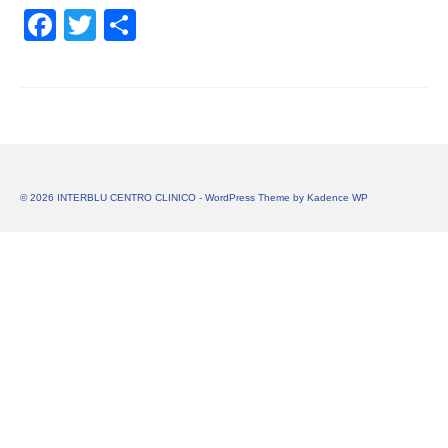
Facebook
Twitter
Share
© 2026 INTERBLU CENTRO CLINICO - WordPress Theme by
Kadence WP