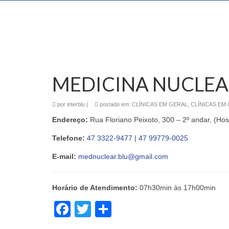
MEDICINA NUCLE
por
interblu
|
postado em:
CLÍNICAS EM GERAL
,
CLÍNICAS EM
Endereço:
Rua Floriano Peixoto, 300 – 2º andar, (Hosp
Telefone:
47 3322-9477
|
47 99779-0025
E-mail:
mednuclear.blu@gmail.com
Horário de Atendimento:
07h30min às 17h00min
Facebook
Twitter
Share