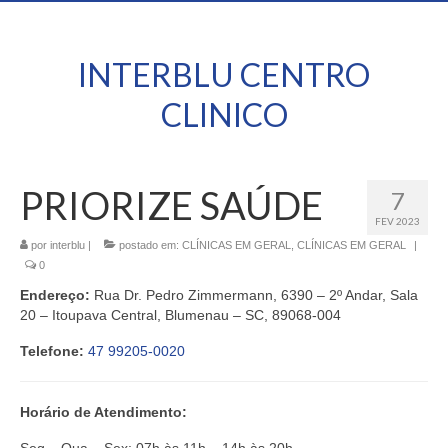
INTERBLU CENTRO
CLINICO
PRIORIZE SAÚDE
7
FEV 2023
por
interblu
|
postado em:
CLÍNICAS EM GERAL
,
CLÍNICAS EM GERAL
|
0
Endereço:
Rua Dr. Pedro Zimmermann, 6390 – 2º Andar, Sala
20 – Itoupava Central, Blumenau – SC, 89068-004
Telefone:
47 99205-0020
Horário de Atendimento: