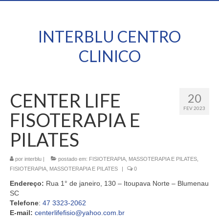
INTERBLU CENTRO
CLINICO
CENTER LIFE
20
FEV 2023
FISOTERAPIA E
PILATES
por
interblu
|
postado em:
FISIOTERAPIA, MASSOTERAPIA E PILATES
,
FISIOTERAPIA, MASSOTERAPIA E PILATES
|
0
Endereço:
Rua 1° de janeiro, 130 – Itoupava Norte – Blumenau
SC
Telefone
:
47 3323-2062
E-mail:
centerlifefisio@yahoo.com.br