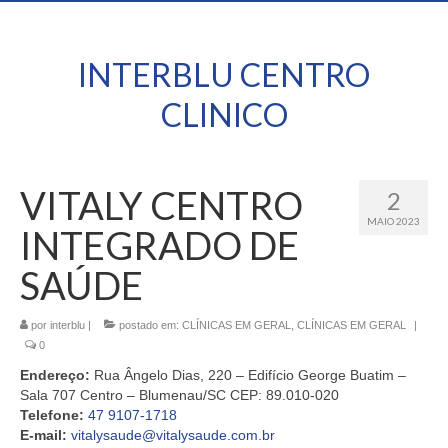
INTERBLU CENTRO
CLINICO
VITALY CENTRO
2
MAIO 2023
INTEGRADO DE
SAÚDE
por
interblu
|
postado em:
CLÍNICAS EM GERAL
,
CLÍNICAS EM GERAL
|
0
Endereço:
Rua Ângelo Dias, 220 – Edifício George Buatim –
Sala 707 Centro – Blumenau/SC CEP: 89.010-020
Telefone:
47 9107-1718
E-mail:
vitalysaude@vitalysaude.com.br