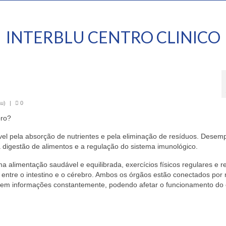
INTERBLU CENTRO CLINICO
au)
|
0
bro?
ável pela absorção de nutrientes e pela eliminação de resíduos. Dese
a digestão de alimentos e a regulação do sistema imunológico.
ma alimentação saudável e equilibrada, exercícios físicos regulares e 
 entre o intestino e o cérebro. Ambos os órgãos estão conectados por
oquem informações constantemente, podendo afetar o funcionamento do