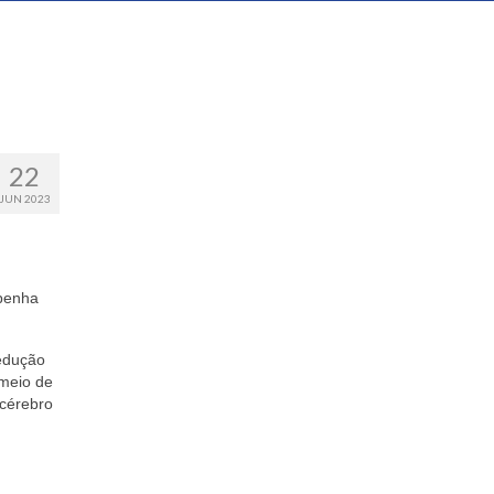
22
JUN 2023
mpenha
redução
 meio de
 cérebro