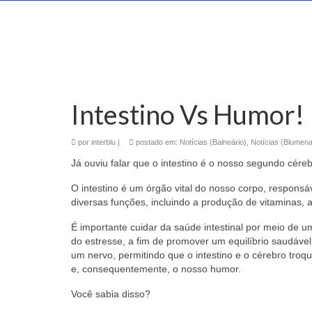
Intestino Vs Humor!
por
interblu
|
postado em:
Notícias (Balneário)
,
Notícias (Blumen
Já ouviu falar que o intestino é o nosso segundo cére
O intestino é um órgão vital do nosso corpo, respons
diversas funções, incluindo a produção de vitaminas, 
É importante cuidar da saúde intestinal por meio de u
do estresse, a fim de promover um equilíbrio saudável
um nervo, permitindo que o intestino e o cérebro tr
e, consequentemente, o nosso humor.
Você sabia disso?