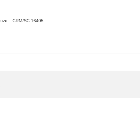
 Souza – CRM/SC 16405
P