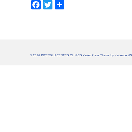
Facebook
Twitter
Share
© 2026 INTERBLU CENTRO CLINICO - WordPress Theme by
Kadence W