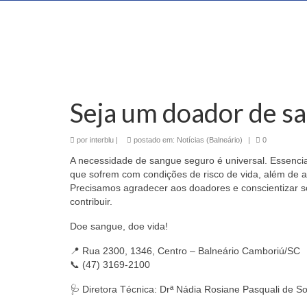
Seja um doador de s
por
interblu
|
postado em:
Notícias (Balneário)
|
0
A necessidade de sangue seguro é universal. Essencia
que sofrem com condições de risco de vida, além de 
Precisamos agradecer aos doadores e conscientizar 
contribuir.
Doe sangue, doe vida!
📍 Rua 2300, 1346, Centro – Balneário Camboriú/SC
📞 (47) 3169-2100
🩺 Diretora Técnica: Drª Nádia Rosiane Pasquali de