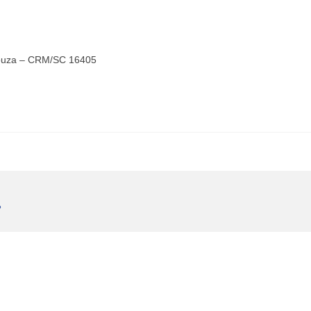
 Souza – CRM/SC 16405
P