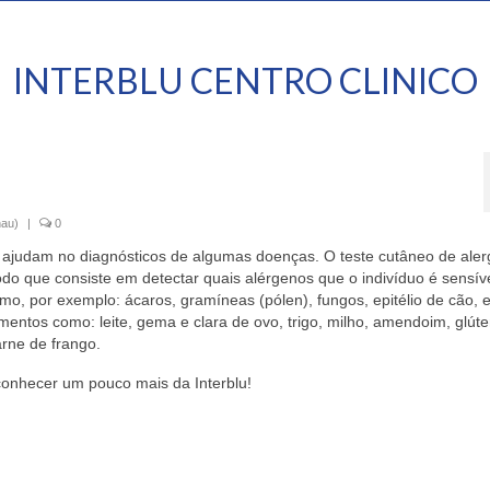
INTERBLU CENTRO CLINICO
nau)
|
0
 ajudam no diagnósticos de algumas doenças. O teste cutâneo de aler
do que consiste em detectar quais alérgenos que o indivíduo é sensíve
o, por exemplo: ácaros, gramíneas (pólen), fungos, epitélio de cão, ep
mentos como: leite, gema e clara de ovo, trigo, milho, amendoim, glúte
arne de frango.
conhecer um pouco mais da Interblu!