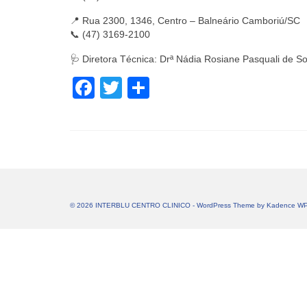
📍 Rua 2300, 1346, Centro – Balneário Camboriú/SC
📞 (47) 3169-2100
🩺 Diretora Técnica: Drª Nádia Rosiane Pasquali de
Facebook
Twitter
Share
© 2026 INTERBLU CENTRO CLINICO - WordPress Theme by
Kadence W