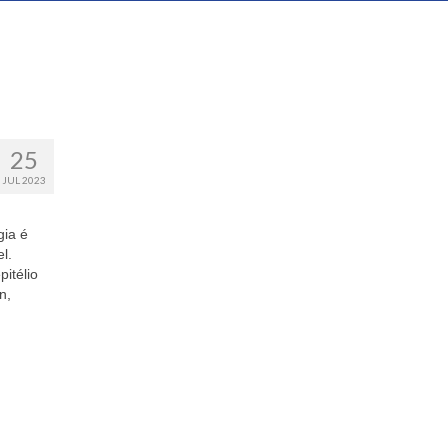
25
JUL 2023
gia é
l.
itélio
n,