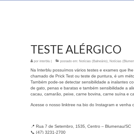
TESTE ALÉRGICO
por
interblu
|
postado em:
Notícias (Balneário)
,
Notícias (Blume
Na Interblu possuímos vários testes e exames que lhe
chamado de Prick Test ou teste de puntura, é um méto
Também pode-se detectar sensibilidade a inalantes com
de gato, penas e baratas e também sensibilidade a ali
cacau, camarão, peixe, carne bovina, carne suína e c
Acesse o nosso linktree na bio do Instagram e venha 
📍 Rua 7 de Setembro, 1535, Centro – Blumenau/SC
📞 (47) 3231-2700