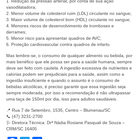
1. Redução da pressão arterial, por conta de sua ação
vasodilatadora;
2. Menor volume de colesterol ruim (LDL) circulante no sangue;
3. Maior volume de colesterol bom (HDL) circulante no sangue;
4. Menores riscos de desenvolvimento de tromboses e
derrames;
5. Menor risco para apresentar quadros de AVC;
6. Proteção cardiovascular contra quadros de infarto.
Mas lembre-se, o consumo de qualquer alimento ou bebida, por
mais benéfico que ele possa ser para a saúde humana, sempre
deve ser feito com cautela. A ingestão excessiva de nutrientes e
calorias podem ser prejudiciais para a saúde, assim como a
ingestão insuficiente e quando o assunto é o consumo de
bebidas alcoólicas, é preciso garantir que essa ingestão seja
sempre moderada, por isso a recomendação é não ultrapassar
uma taça de 150ml por dia, isso para adultos saudáveis.
📍 Rua 7 de Setembro, 1535, Centro – Blumenau/SC
📞 (47) 3231-2700
🩺 Diretora Técnica: Drª Nádia Rosiane Pasquali de Souza –
CRM/SC 16405