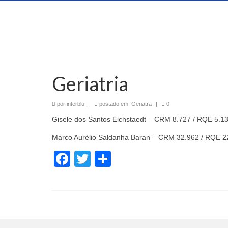
Geriatria
por
interblu
|
postado em:
Geriatra
|
0
Gisele dos Santos Eichstaedt – CRM 8.727 / RQE 5.1
Marco Aurélio Saldanha Baran – CRM 32.962 / RQE 2
Facebook
Twitter
Share