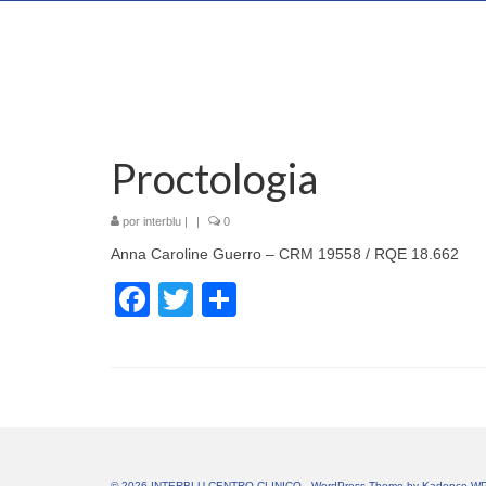
Proctologia
por
interblu
|
|
0
Anna Caroline Guerro – CRM 19558 / RQE 18.662
Facebook
Twitter
Share
© 2026 INTERBLU CENTRO CLINICO - WordPress Theme by
Kadence W