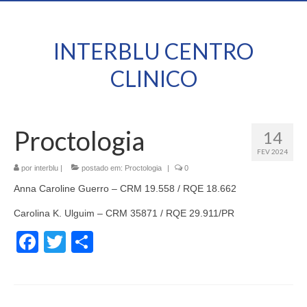
INTERBLU CENTRO
CLINICO
Proctologia
14
FEV 2024
por
interblu
|
postado em:
Proctologia
|
0
Anna Caroline Guerro – CRM 19.558 / RQE 18.662
Carolina K. Ulguim – CRM 35871 / RQE 29.911/PR
Facebook
Twitter
Share