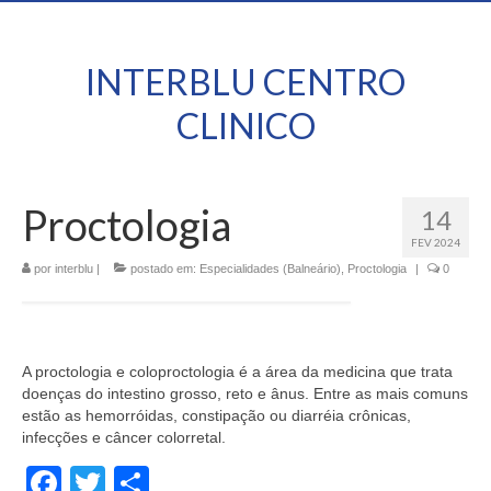
INTERBLU CENTRO
CLINICO
Proctologia
14
FEV 2024
por
interblu
|
postado em:
Especialidades (Balneário)
,
Proctologia
|
0
A proctologia e coloproctologia é a área da medicina que trata
doenças do intestino grosso, reto e ânus. Entre as mais comuns
estão as hemorróidas, constipação ou diarréia crônicas,
infecções e câncer colorretal.
Facebook
Twitter
Share