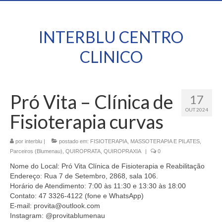
INTERBLU CENTRO
CLINICO
Pró Vita – Clínica de
17
OUT 2024
Fisioterapia curvas
por
interblu
|
postado em:
FISIOTERAPIA, MASSOTERAPIA E PILATES
,
Parceiros (Blumenau)
,
QUIROPRATA
,
QUIROPRAXIA
|
0
Nome do Local: Pró Vita Clínica de Fisioterapia e Reabilitação
Endereço: Rua 7 de Setembro, 2868, sala 106.
Horário de Atendimento: 7:00 às 11:30 e 13:30 às 18:00
Contato: 47 3326-4122 (fone e WhatsApp)
E-mail: provita@outlook.com
Instagram: @provitablumenau