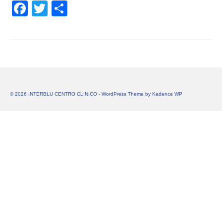
Facebook
Twitter
Share
© 2026 INTERBLU CENTRO CLINICO - WordPress Theme by
Kadence WP