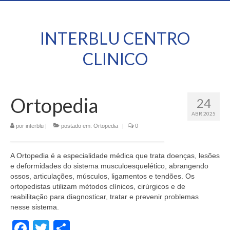
INTERBLU CENTRO
CLINICO
Ortopedia
24
ABR 2025
por
interblu
|
postado em:
Ortopedia
|
0
A Ortopedia é a especialidade médica que trata doenças, lesões
e deformidades do sistema musculoesquelético, abrangendo
ossos, articulações, músculos, ligamentos e tendões. Os
ortopedistas utilizam métodos clínicos, cirúrgicos e de
reabilitação para diagnosticar, tratar e prevenir problemas
nesse sistema.
Facebook
Twitter
Share