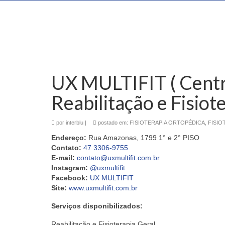
UX MULTIFIT ( Centr
Reabilitação e Fisiot
por
interblu
|
postado em:
FISIOTERAPIA ORTOPÉDICA
,
FISIO
Endereço:
Rua Amazonas, 1799 1° e 2° PISO
Contato:
47 3306-9755
E-mail:
contato@uxmultifit.com.br
Instagram:
@uxmultifit
Facebook:
UX MULTIFIT
Site:
www.uxmultifit.com.br
Serviços disponibilizados:
Reabilitação e Fisioterapia Geral