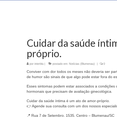
Cuidar da saúde ínti
próprio.
por
interblu
|
postado em:
Notícias (Blumenau)
|
0
Conviver com dor todos os meses não deveria ser parte 
de humor são sinais de que algo pode estar fora do e
Esses sintomas podem estar associados a condições c
hormonais que precisam de avaliação ginecológica.
Cuidar da saúde íntima é um ato de amor-próprio.
👉 Agende sua consulta com um dos nossos especialis
📍 Rua 7 de Setembro, 1535, Centro – Blumenau/SC