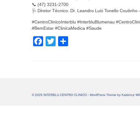
📞 (47) 3231-2700
🩺 Diretor Técnico: Dr. Leandro Luis Tonello Coutin
#CentroClinicoInterblu #InterbluBlumenau #CentroCli
#BemEstar #ClinicaMedica #Saude
Facebook
Twitter
Share
© 2026 INTERBLU CENTRO CLINICO - WordPress Theme by
Kadence W