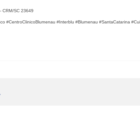
ho – CRM/SC 23649
nico #CentroClinicoBlumenau #Interblu #Blumenau #SantaCatarina #Cu
P