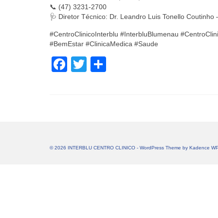
📞 (47) 3231-2700
🩺 Diretor Técnico: Dr. Leandro Luis Tonello Coutin
#CentroClinicoInterblu #InterbluBlumenau #CentroCli
#BemEstar #ClinicaMedica #Saude
Facebook
Twitter
Share
© 2026 INTERBLU CENTRO CLINICO - WordPress Theme by
Kadence W