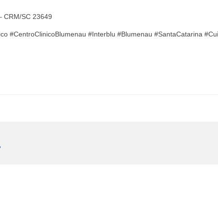
ho – CRM/SC 23649
nico #CentroClinicoBlumenau #Interblu #Blumenau #SantaCatarina #Cu
P