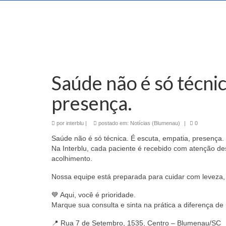
Saúde não é só técnic
presença.
por
interblu
|
postado em:
Notícias (Blumenau)
|
0
Saúde não é só técnica. É escuta, empatia, presença.
Na Interblu, cada paciente é recebido com atenção d
acolhimento.
Nossa equipe está preparada para cuidar com leveza, 
💙 Aqui, você é prioridade.
Marque sua consulta e sinta na prática a diferença 
📍 Rua 7 de Setembro, 1535, Centro – Blumenau/SC