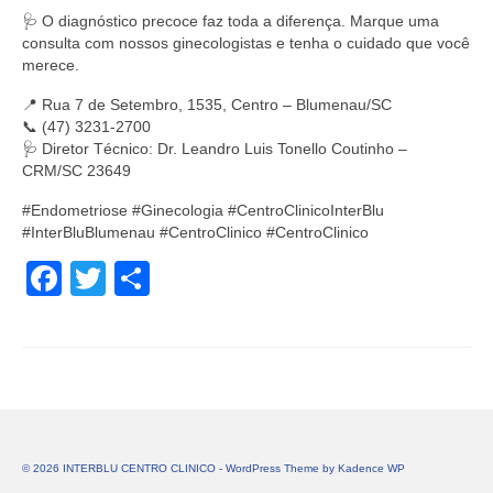
🩺 O diagnóstico precoce faz toda a diferença. Marque uma
consulta com nossos ginecologistas e tenha o cuidado que você
merece.
📍 Rua 7 de Setembro, 1535, Centro – Blumenau/SC
📞 (47) 3231-2700
🩺 Diretor Técnico: Dr. Leandro Luis Tonello Coutinho –
CRM/SC 23649
#Endometriose #Ginecologia #CentroClinicoInterBlu
#InterBluBlumenau #CentroClinico #CentroClinico
Facebook
Twitter
Share
© 2026 INTERBLU CENTRO CLINICO - WordPress Theme by
Kadence WP