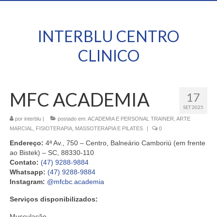
INTERBLU CENTRO
CLINICO
MFC ACADEMIA
17
SET 2025
por
interblu
|
postado em:
ACADEMIA E PERSONAL TRAINER
,
ARTE
MARCIAL
,
FISIOTERAPIA, MASSOTERAPIA E PILATES
|
0
Endereço:
4ª Av., 750 – Centro, Balneário Camboriú (em frente
ao Bistek) – SC, 88330-110
Contato:
(47) 9288-9884
Whatsapp:
(47) 9288-9884
Instagram:
@mfcbc.academia
Serviços disponibilizados:
Musculação