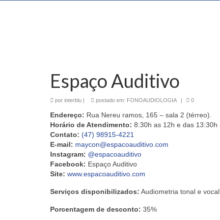
Espaço Auditivo
por
interblu
|
postado em:
FONOAUDIOLOGIA
|
0
Endereço:
Rua Nereu ramos, 165 – sala 2 (térreo).
Horário de Atendimento:
8:30h as 12h e das 13:30h 
Contato:
(47) 98915-4221
E-mail:
maycon@espacoauditivo.com
Instagram:
@espacoauditivo
Facebook:
Espaço Auditivo
Site:
www.espacoauditivo.com
Serviços disponibilizados:
Audiometria tonal e vocal,
Porcentagem de desconto:
35%