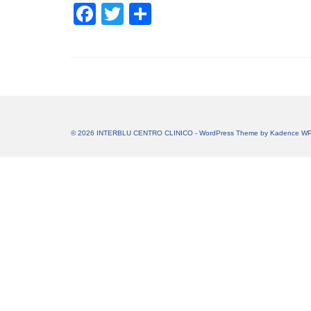
Facebook
Twitter
Share
© 2026 INTERBLU CENTRO CLINICO - WordPress Theme by
Kadence W