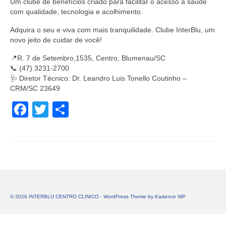
Um clube de benefícios criado para facilitar o acesso à saúde
com qualidade, tecnologia e acolhimento.
Adquira o seu e viva com mais tranquilidade. Clube InterBlu, um
novo jeito de cuidar de você!
📍R. 7 de Setembro,1535, Centro, Blumenau/SC
📞 (47) 3231-2700
🩺 Diretor Técnico: Dr. Leandro Luis Tonello Coutinho –
CRM/SC 23649
Facebook
Twitter
Share
© 2026 INTERBLU CENTRO CLINICO - WordPress Theme by
Kadence WP