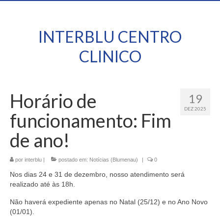
INTERBLU CENTRO
CLINICO
Horário de
19
DEZ 2025
funcionamento: Fim
de ano!
por
interblu
|
postado em:
Notícias (Blumenau)
|
0
Nos dias 24 e 31 de dezembro, nosso atendimento será
realizado até às 18h.
Não haverá expediente apenas no Natal (25/12) e no Ano Novo
(01/01).