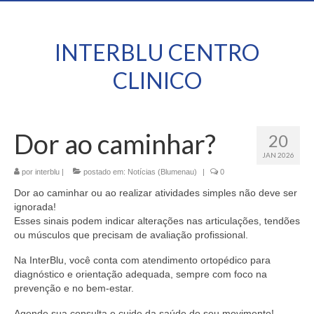
INTERBLU CENTRO
CLINICO
Dor ao caminhar?
20
JAN 2026
por
interblu
|
postado em:
Notícias (Blumenau)
|
0
Dor ao caminhar ou ao realizar atividades simples não deve ser
ignorada!
Esses sinais podem indicar alterações nas articulações, tendões
ou músculos que precisam de avaliação profissional.
Na InterBlu, você conta com atendimento ortopédico para
diagnóstico e orientação adequada, sempre com foco na
prevenção e no bem-estar.
Agende sua consulta e cuide da saúde do seu movimento!