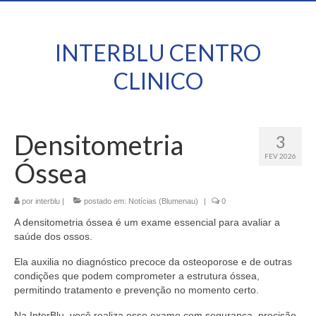
INTERBLU CENTRO
CLINICO
Densitometria
3
FEV 2026
Óssea
por
interblu
|
postado em:
Notícias (Blumenau)
|
0
A densitometria óssea é um exame essencial para avaliar a
saúde dos ossos.
Ela auxilia no diagnóstico precoce da osteoporose e de outras
condições que podem comprometer a estrutura óssea,
permitindo tratamento e prevenção no momento certo.
Na InterBlu, você realiza esse exame com segurança, precisão