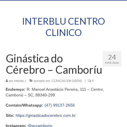
INTERBLU CENTRO
CLINICO
Ginástica do
24
MAR 2026
Cérebro – Camboríu
por
interblu
|
postado em:
CLÍNICAS EM GERAL
|
0
Endereço:
R. Manoel Anastácio Pereira, 111 – Centro,
Camboriú – SC, 88340-299
Contato/Whatsapp:
(47) 99137-2656
Site:
https://ginasticadocerebro.com.br
Instagram:
@gccamboriu