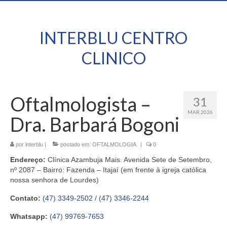
INTERBLU CENTRO
CLINICO
Oftalmologista –
31
MAR 2026
Dra. Barbará Bogoni
por
interblu
|
postado em:
OFTALMOLOGIA
|
0
Endereço:
Clínica Azambuja Mais. Avenida Sete de Setembro,
nº 2087 – Bairro: Fazenda – Itajaí (em frente à igreja católica
nossa senhora de Lourdes)
Contato:
(47) 3349-2502 / (47) 3346-2244
Whatsapp:
(47) 99769-7653