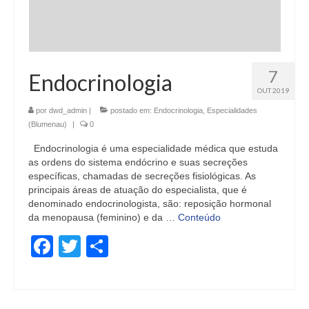
7
Endocrinologia
OUT 2019
por
dwd_admin
|
postado em:
Endocrinologia
,
Especialidades
(Blumenau)
|
0
Endocrinologia é uma especialidade médica que estuda
as ordens do sistema endócrino e suas secreções
específicas, chamadas de secreções fisiológicas. As
principais áreas de atuação do especialista, que é
denominado endocrinologista, são: reposição hormonal
da menopausa (feminino) e da …
Conteúdo
Facebook
Twitter
Share