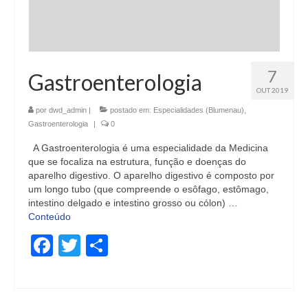
7
Gastroenterologia
OUT 2019
por
dwd_admin
|
postado em:
Especialidades (Blumenau)
,
Gastroenterologia
|
0
A Gastroenterologia é uma especialidade da Medicina
que se focaliza na estrutura, função e doenças do
aparelho digestivo. O aparelho digestivo é composto por
um longo tubo (que compreende o esôfago, estômago,
intestino delgado e intestino grosso ou cólon) …
Conteúdo
Facebook
Twitter
Share