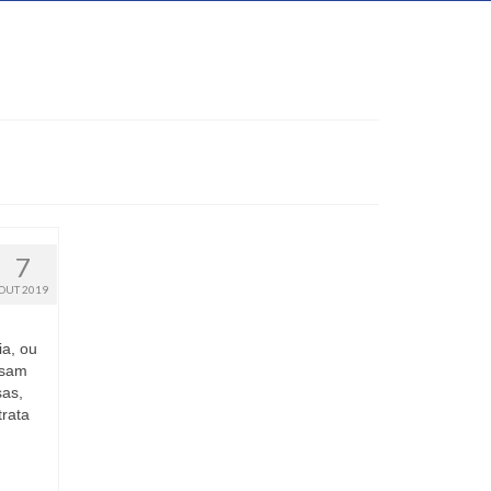
7
OUT 2019
a, ou
usam
sas,
trata