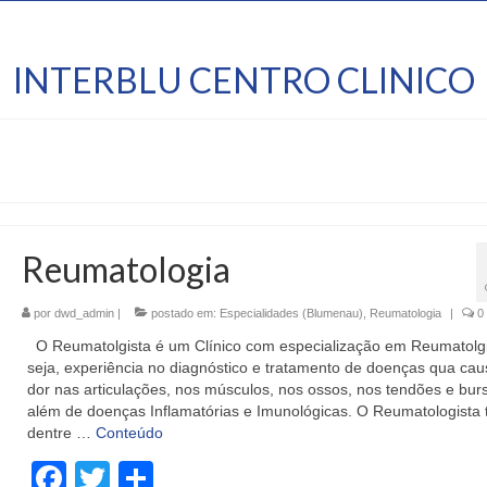
INTERBLU CENTRO CLINICO
Reumatologia
por
dwd_admin
|
postado em:
Especialidades (Blumenau)
,
Reumatologia
|
0
O Reumatolgista é um Clínico com especialização em Reumatolgi
seja, experiência no diagnóstico e tratamento de doenças qua ca
dor nas articulações, nos músculos, nos ossos, nos tendões e bur
além de doenças Inflamatórias e Imunológicas. O Reumatologista 
dentre …
Conteúdo
Facebook
Twitter
Share