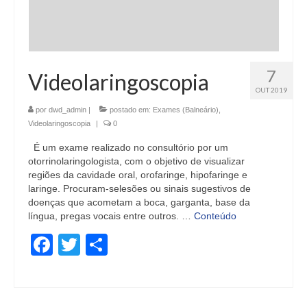
7
Videolaringoscopia
OUT 2019
por
dwd_admin
|
postado em:
Exames (Balneário)
,
Videolaringoscopia
|
0
É um exame realizado no consultório por um
otorrinolaringologista, com o objetivo de visualizar
regiões da cavidade oral, orofaringe, hipofaringe e
laringe. Procuram-selesões ou sinais sugestivos de
doenças que acometam a boca, garganta, base da
língua, pregas vocais entre outros. …
Conteúdo
Facebook
Twitter
Share