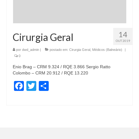
14
Cirurgia Geral
OUT 2019
por
dwd_admin
|
postado em:
Cirurgia Geral
,
Médicos (Balneário)
|
0
Enio Brag – CRM 9.324 / RQE 3.866 Sergio Ratto
Colombo – CRM 20.912 / RQE 13.220
Facebook
Twitter
Share