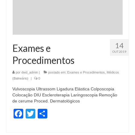
14
Exames e
OUT 2019
Procedimentos
por
dwd_admin
|
postado em:
Exames e Procedimentos
,
Médicos
(Balneário)
|
0
Vulvoscopia Ultrassom Ligadura Elástica Colposcopia
Colocação DIU Escleroterapia Laringoscopia Remoção
de cerume Proced. Dermatológicos
Facebook
Twitter
Share