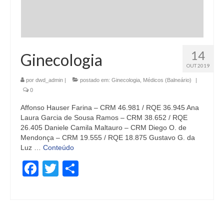
14
Ginecologia
OUT 2019
por
dwd_admin
|
postado em:
Ginecologia
,
Médicos (Balneário)
|
0
Affonso Hauser Farina – CRM 46.981 / RQE 36.945 Ana
Laura Garcia de Sousa Ramos – CRM 38.652 / RQE
26.405 Daniele Camila Maltauro – CRM Diego O. de
Mendonça – CRM 19.555 / RQE 18.875 Gustavo G. da
Luz …
Conteúdo
Facebook
Twitter
Share